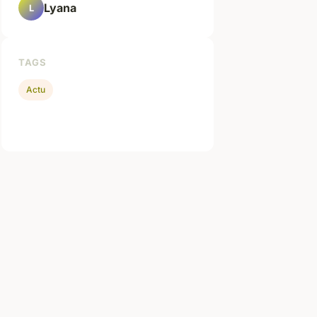
Lyana
L
TAGS
Actu