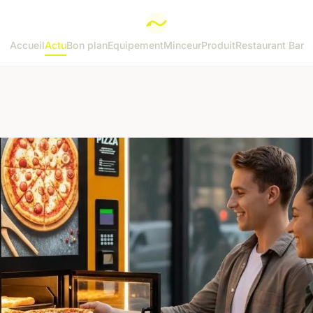
Accueil
Actu
Bon plan
Equipement
Minceur
Produit
Restaurant Bar