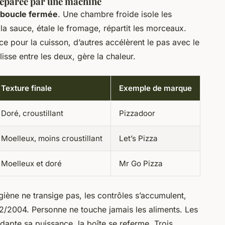
réparée par une machine
e boucle fermée
. Une chambre froide isole les
 la sauce, étale le fromage, répartit les morceaux.
ce pour la cuisson, d’autres accélèrent le pas avec le
isse entre les deux, gère la chaleur.
Texture finale
Exemple de marque
Doré, croustillant
Pizzadoor
Moelleux, moins croustillant
Let’s Pizza
Moelleux et doré
Mr Go Pizza
giène ne transige pas, les contrôles s’accumulent,
852/2004. Personne ne touche jamais les aliments. Les
dapte sa puissance, la boîte se referme. Trois