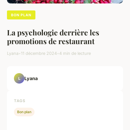
BON PLAN
La psychologie derrière les
promotions de restaurant
Lyana
•
11 décembre 2024
•
4 min de lecture
Lyana
L
TAGS
Bon plan