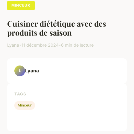
MINCEUR
Cuisiner diététique avec des
produits de saison
Lyana
•
11 décembre 2024
•
6 min de lecture
Lyana
L
TAGS
Minceur